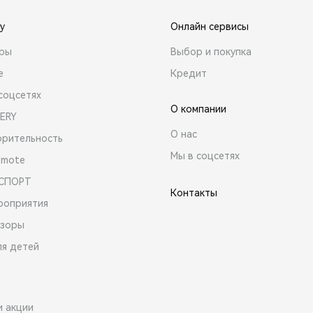
y
Онлайн сервисы
ары
Выбор и покупка
е
Кредит
соцсетях
О компании
ERY
О нас
орительность
Мы в соцсетях
emote
 СПОРТ
Контакты
роприятия
зоры
ля детей
и акции