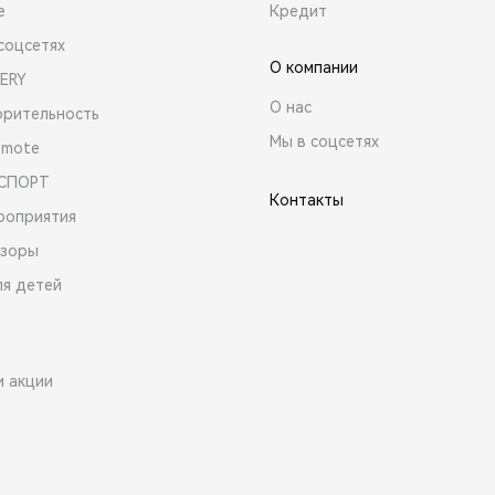
е
Кредит
соцсетях
О компании
ERY
О нас
орительность
Мы в соцсетях
emote
 СПОРТ
Контакты
роприятия
зоры
ля детей
и акции