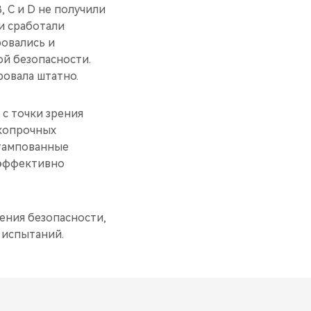
, C и D не получили
и сработали
ровались и
ой безопасности.
ровала штатно.
с точки зрения
окопрочных
штампованные
 эффективно
ения безопасности,
 испытаний.