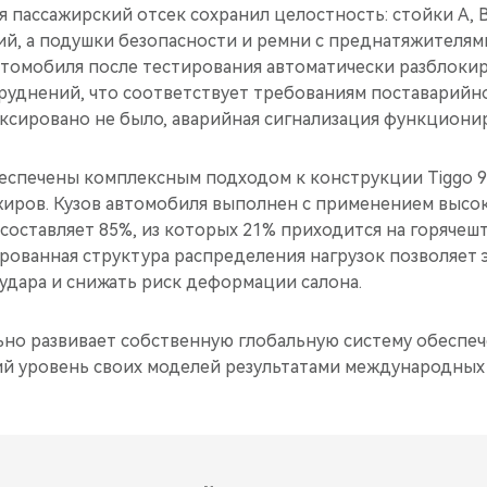
 пассажирский отсек сохранил целостность: стойки A, B
й, а подушки безопасности и ремни с преднатяжителям
втомобиля после тестирования автоматически разблоки
труднений, что соответствует требованиям поставарийн
ксировано не было, аварийная сигнализация функциони
еспечены комплексным подходом к конструкции Tiggo 9 
жиров. Кузов автомобиля выполнен с применением выс
 составляет 85%, из которых 21% приходится на горяче
рованная структура распределения нагрузок позволяет
удара и снижать риск деформации салона.
ьно развивает собственную глобальную систему обеспеч
й уровень своих моделей результатами международных