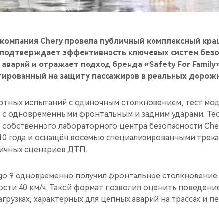
 компания Chery провела публичный комплексный кра
е подтверждает эффективность ключевых систем безо
аварий и отражает подход бренда «Safety For Family
нтированный на защиту пассажиров в реальных дорожн
артных испытаний с одиночным столкновением, тест мо
с одновременными фронтальным и задним ударами. Те
 собственного лабораторного центра безопасности Chery
10 года и оснащён восемью специализированными трека
ичных сценариев ДТП.
go 9 одновременно получил фронтальное столкновение 
рости 40 км/ч. Такой формат позволил оценить поведени
рузках, характерных для цепных аварий на трассах и пе