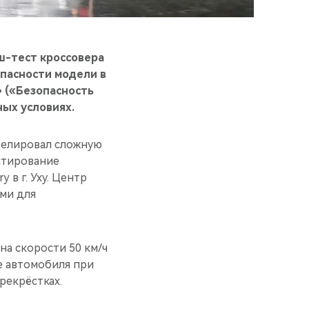
ш-тест кроссовера
пасности модели в
» («Безопасность
ых условиях.
делировал сложную
стирование
 в г. Уху. Центр
ми для
на скорости 50 км/ч
е автомобиля при
рекрёстках.