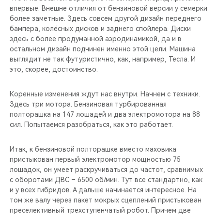
впервые. Внешне отличия от бензиновой версии у семерки
более заметные. Здесь совсем другой дизайн переднего
бампера, колёсных дисков и заднего спойлера. Диски
здесь с более продуманной аэродинамикой, да и в
остальном дизайн подчинен именно этой цели. Машина
выглядит не так футуристично, как, например, Тесла. И
это, скорее, достоинство.
Коренные изменения ждут нас внутри. Начнем с техники.
Здесь три мотора. Бензиновая турбированная
полторашка на 147 лошадей и два электромотора на 88
сил. Попытаемся разобраться, как это работает.
Итак, к бензиновой полторашке вместо маховика
пристыкован первый электромотор мощностью 75
лошадок, он умеет раскручиваться до частот, сравнимых
с оборотами ДВС – 6500 об/мин. Тут все стандартно, как
и у всех гибридов. А дальше начинается интересное. На
том же валу через пакет мокрых сцеплений пристыкован
преселективный трехступенчатый робот. Причем две