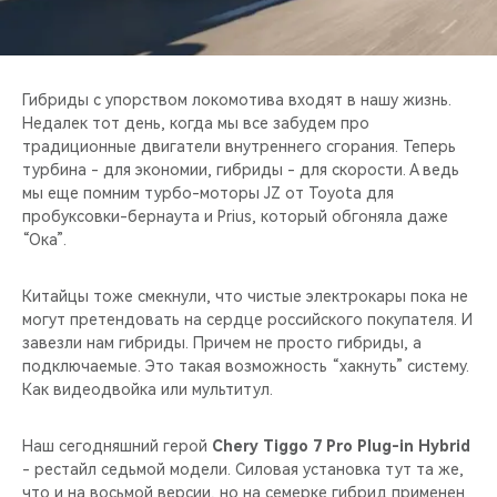
CHERY REMOTE
CHERY И СПОРТ
Гибриды с упорством локомотива входят в нашу жизнь.
НАШИ МЕРОПРИЯТИЯ
Недалек тот день, когда мы все забудем про
традиционные двигатели внутреннего сгорания. Теперь
турбина - для экономии, гибриды - для скорости. А ведь
ВИДЕООБЗОРЫ
мы еще помним турбо-моторы JZ от Toyota для
пробуксовки-бернаута и Prius, который обгоняла даже
CHERY ДЛЯ ДЕТЕЙ
“Ока”.
Китайцы тоже смекнули, что чистые электрокары пока не
могут претендовать на сердце российского покупателя. И
завезли нам гибриды. Причем не просто гибриды, а
подключаемые. Это такая возможность “хакнуть” систему.
Как видеодвойка или мультитул.
Наш сегодняшний герой
Chery Тiggo 7 Pro Plug-in Hybrid
- рестайл седьмой модели. Силовая установка тут та же,
что и на восьмой версии, но на семерке гибрид применен