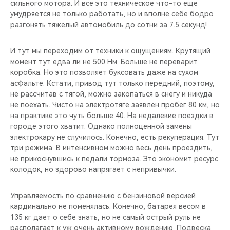
сильного мотора. И все это техническое что-то еще
умудряется не только работать, но и вполне себе бодро
разгонять тяжелый автомобиль до сотни за 7.5 секунд!
И тут мы переходим от техники к ощущениям. Крутящий
момент тут едва ли не 500 Нм. Больше не переварит
коробка. Но это позволяет буксовать даже на сухом
асфальте. Кстати, привод тут только передний, поэтому,
не рассчитав с тягой, можно закопаться в снегу и никуда
не поехать. Чисто на электротяге заявлен пробег 80 км, но
на практике это чуть больше 40. На недалекие поездки в
городе этого хватит. Однако полноценной замены
электрокару не случилось. Конечно, есть рекуперация. Тут
три режима. В интенсивном можно весь день проездить,
не прикоснувшись к педали тормоза. Это экономит ресурс
колодок, но здорово напрягает с непривычки.
Управляемость по сравнению с бензиновой версией
кардинально не поменялась. Конечно, батарея весом в
135 кг дает о себе знать, но не самый острый руль не
располагает к уж очень активному вождению. Подвеска